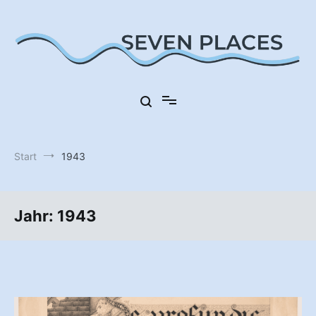
Zum
Inhalt
springen
Sieben Orte in Deutschland
Seven Places
Start
1943
Jahr:
1943