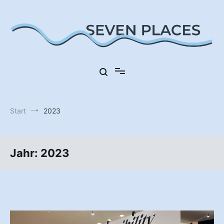
Zum
Inhalt
springen
Sieben Orte in Deutschland
Seven Places
Start
2023
Jahr:
2023