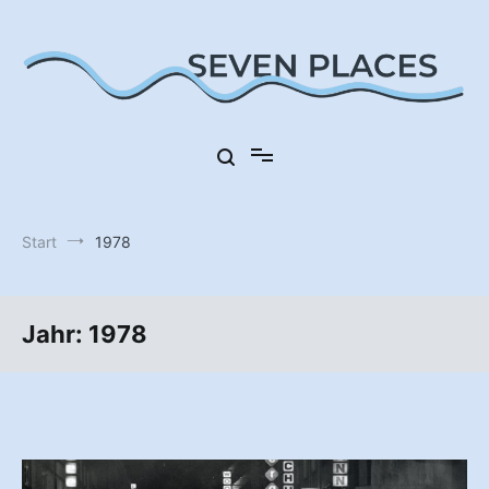
Zum
Inhalt
springen
Sieben Orte in Deutschland
Seven Places
Start
1978
Jahr:
1978