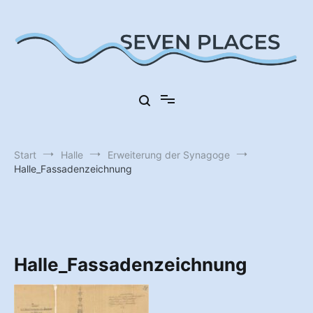
Zum
Inhalt
springen
Sieben Orte in Deutschland
Seven Places
Start
Halle
Erweiterung der Synagoge
Halle_Fassadenzeichnung
Halle_Fassadenzeichnung