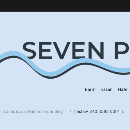
Berlin
Essen
Halle
den Lazarus aus Hamm an der Sieg
hhstaw_340_3592_0001_s