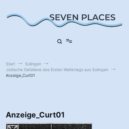
Zum
Inhalt
springen
Sieben Orte in Deutschland
Seven Places
Start
Solingen
Jüdische Gefallene des Ersten Weltkriegs aus Solingen
Anzeige_Curt01
Anzeige_Curt01