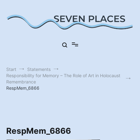
Zum
Inhalt
springen
Sieben Orte in Deutschland
Seven Places
Start
Statements
Responsibility for Memory – The Role of Art in Holocaust
Remembrance
RespMem_6866
RespMem_6866