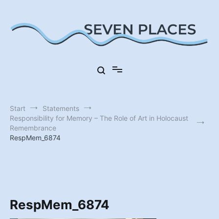
Zum
Inhalt
springen
Sieben Orte in Deutschland
Seven Places
Start
Statements
Responsibility for Memory – The Role of Art in Holocaust
Remembrance
RespMem_6874
RespMem_6874