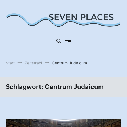
Zum
Inhalt
springen
Sieben Orte in Deutschland
Seven Places
Start
Zeitstrahl
Centrum Judaicum
Schlagwort:
Centrum Judaicum