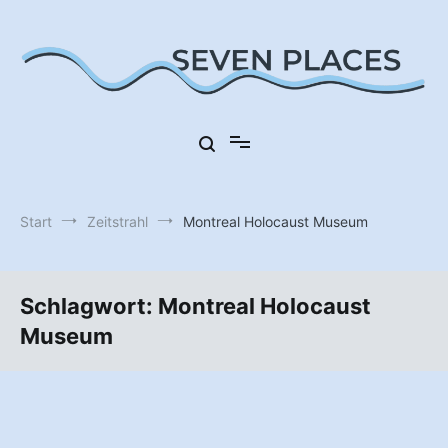
Zum
Inhalt
springen
Sieben Orte in Deutschland
Seven Places
Start
Zeitstrahl
Montreal Holocaust Museum
Schlagwort:
Montreal Holocaust
Museum