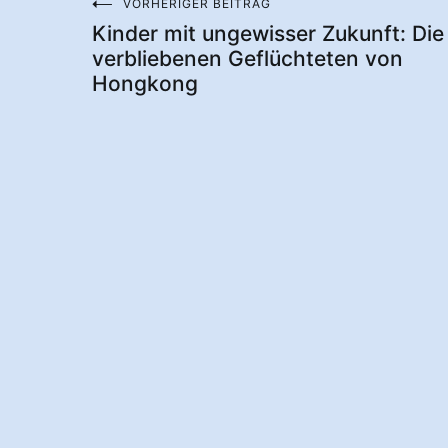
VORHERIGER BEITRAG
Beitragsnavigation
Kinder mit ungewisser Zukunft: Die
verbliebenen Geflüchteten von
Hongkong