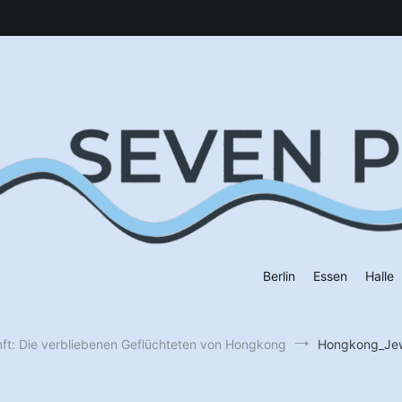
Berlin
Essen
Halle
nft: Die verbliebenen Geflüchteten von Hongkong
Hongkong_Jew