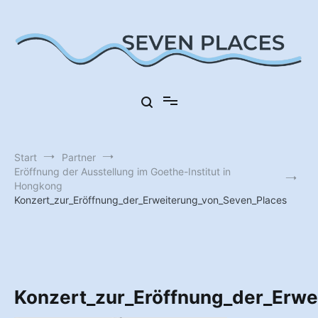
Zum
Inhalt
springen
Sieben Orte in Deutschland
Seven Places
Start
Partner
Eröffnung der Ausstellung im Goethe-Institut in
Hongkong
Konzert_zur_Eröffnung_der_Erweiterung_von_Seven_Places
Konzert_zur_Eröffnung_der_Erwe