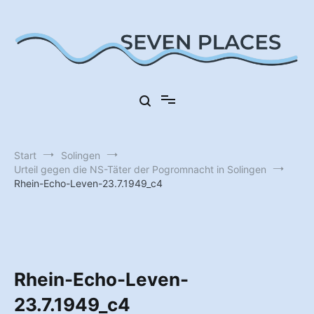
Zum
Inhalt
springen
Sieben Orte in Deutschland
Seven Places
Start
Solingen
Urteil gegen die NS-Täter der Pogromnacht in Solingen
Rhein-Echo-Leven-23.7.1949_c4
Rhein-Echo-Leven-
23.7.1949_c4