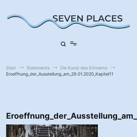
Zum
Inhalt
springen
Sieben Orte in Deutschland
Seven Places
Start
Statements
Die Kunst des Erinnerns
Eroeffnung_der_Ausstellung_am_29.01.2020_Kapitel11
Eroeffnung_der_Ausstellung_am_