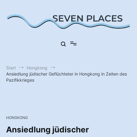
Zum
Inhalt
springen
Sieben Orte in Deutschland
Seven Places
Start
Hongkong
Ansiedlung jüdischer Geflüchteter in Hongkong in Zeiten des
Pazifikkrieges
HONGKONG
Ansiedlung jüdischer