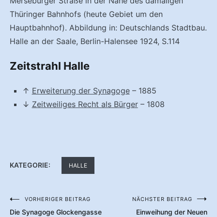
Merseburger Straße in der Nähe des damaligen
Thüringer Bahnhofs (heute Gebiet um den
Hauptbahnhof). Abbildung in: Deutschlands Stadtbau.
Halle an der Saale, Berlin-Halensee 1924, S.114
Zeitstrahl Halle
↑
Erweiterung der Synagoge
– 1885
↓
Zeitweiliges Recht als Bürger
– 1808
KATEGORIE:
HALLE
VORHERIGER BEITRAG
NÄCHSTER BEITRAG
Beitragsnavigation
Die Synagoge Glockengasse
Einweihung der Neuen