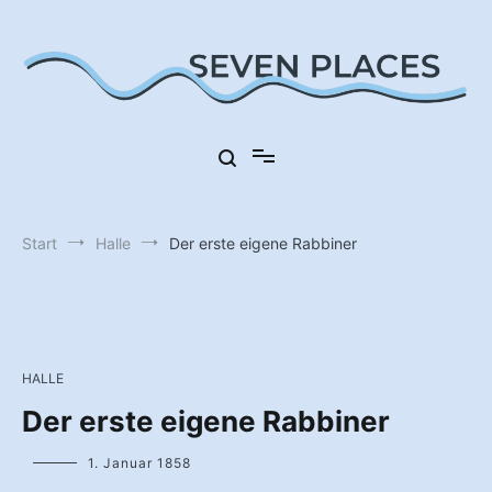
Zum
Inhalt
springen
Sieben Orte in Deutschland
Seven Places
Start
Halle
Der erste eigene Rabbiner
HALLE
Der erste eigene Rabbiner
1. Januar 1858