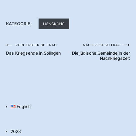
KATEGORIE:
HONGKONG
VORHERIGER BEITRAG
NÄCHSTER BEITRAG
Beitragsnavigation
Das Kriegsende in Solingen
Die jüdische Gemeinde in der
Nachkriegszeit
English
2023