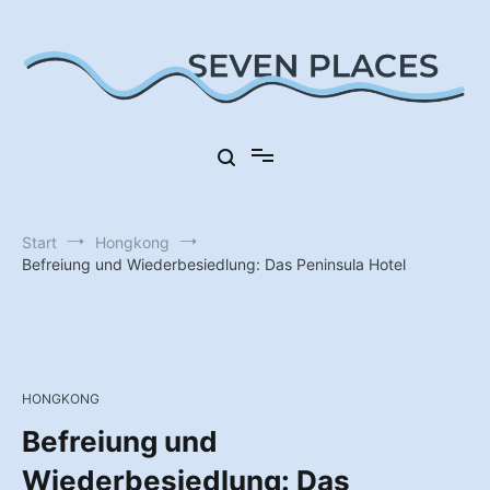
Zum
Inhalt
springen
Sieben Orte in Deutschland
Seven Places
Start
Hongkong
Befreiung und Wiederbesiedlung: Das Peninsula Hotel
HONGKONG
Befreiung und
Wiederbesiedlung: Das