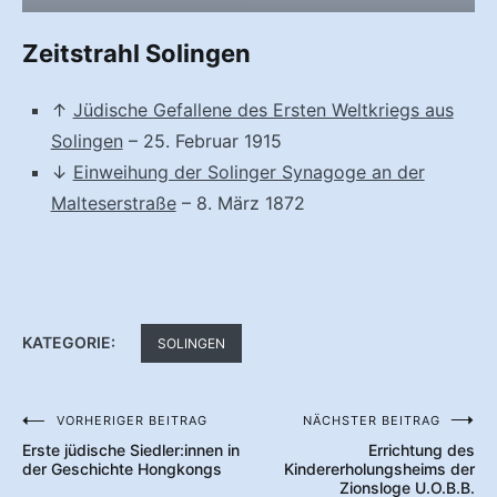
Zeitstrahl Solingen
↑
Jüdische Gefallene des Ersten Weltkriegs aus
Solingen
– 25. Februar 1915
↓
Einweihung der Solinger Synagoge an der
Malteserstraße
– 8. März 1872
KATEGORIE:
SOLINGEN
VORHERIGER BEITRAG
NÄCHSTER BEITRAG
Beitragsnavigation
Erste jüdische Siedler:innen in
Errichtung des
der Geschichte Hongkongs
Kindererholungsheims der
Zionsloge U.O.B.B.