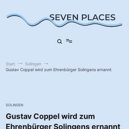
Zum
Inhalt
springen
Sieben Orte in Deutschland
Seven Places
Start
Solingen
Gustav Coppel wird zum Ehrenbürger Solingens ernannt
SOLINGEN
Gustav Coppel wird zum
Ehrenbürger Solingens ernannt