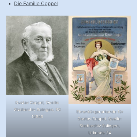
Die Familie
C
oppel
Gustav Coppel, Quelle:
Stadtarchiv Solingen, RS
Ehrenbürgerurkunde für
12646
Gustav Coppel, Quelle:
Stadtarchiv Solingen,
Urkunde 34