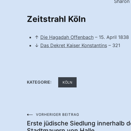
Sharon
Zeitstrahl Köln
↑
Die Hagadah Offenbach
– 15. April 1838
↓
Das Dekret Kaiser Konstantins
– 321
KATEGORIE:
KÖLN
VORHERIGER BEITRAG
Beitragsnavigation
Erste jüdische Siedlung innerhalb d
Stadtmauern von Halle